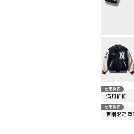
-
套裝
燈芯絨系列
-
襯衫
下身
-
帽子、圍巾
套裝
-
包包
外套
FP142
鞋子
-
短袖Ｔ
帽子、圍巾
-
外套
包包
-
帽Ｔ
優惠折扣
飾品|配件
滿額折抵
-
下身
優惠折扣
TWN
官網限定 單
-
短袖Ｔ