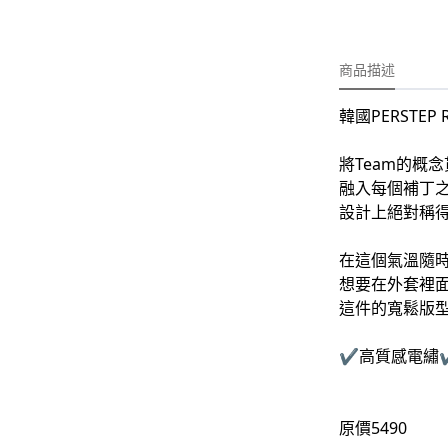
-
外套
-
大學T
商品描述
-
帽Ｔ
韓國PERSTEP 
-
針織上衣
-
襯衫
將Team的概
融入每個補丁之
-
下身
設計上絕對稱
-
套裝
在這個氣溫隨
想要在外套裡
JEMUT
這件的寬鬆版型
-
短袖T
✔️高質感電繡
-
外套
-
大學Ｔ
原價5490
-
帽Ｔ