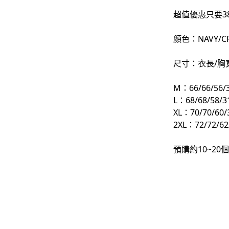
超值優惠只要38
-
下身
-
襯衫
顏色：NAVY/C
PERSTEP
尺寸：衣長/胸寬
-
短袖Ｔ
M：66/66/56/3
-
大學Ｔ
L：68/68/58/3
XL：70/70/60/
-
帽Ｔ
2XL：72/72/62
-
外套
預購約10~2
-
下身
PUNCHLINE
-
短袖Ｔ
-
帽Ｔ