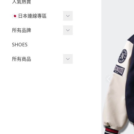
人氣熱賣
🇯🇵日本連線專區
三麗鷗現貨區任兩件免運
所有品牌
🔥
Wv Project
SHOES
三麗鷗
-
短袖Ｔ
所有商品
吉伊卡哇
-
外套
迪士尼
短袖T
-
大學Ｔ
魔法莓莓
針織單品
-
帽Ｔ
角落生物
帽T
-
針織上衣
monchhichi 蒙奇奇
大學T
-
燈芯絨系列
拉拉熊
長袖T
-
下身
其它
襯衫