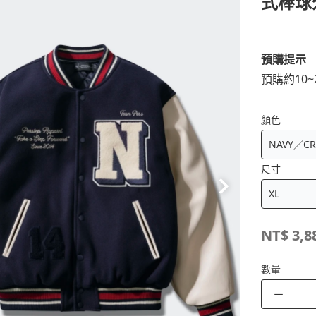
式棒球
預購提示
預購約10
顏色
尺寸
NT$
3,8
數量
－