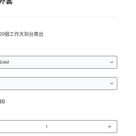
外套
~20個工作天到台寄出
80
＋