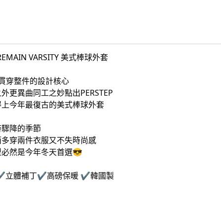
REMAIN VARSITY 美式棒球外套
念貫穿整件的設計核心
外更異曲同工之妙點出PERSTEP
得上今年最復古的美式棒球外套
時驟降的季節
面多穿兩件衣服又不失時尚感
必然是今年冬天首選😎
✔️
立體補丁✔️高磅保暖 ✔️韓國製