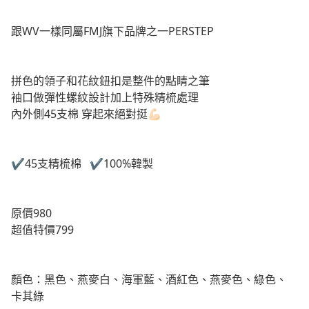
跟WV一樣同屬FMJ旗下品牌之一PERSTEP
拼色的領子和花紋鈕扣是整件的點睛之筆
袖口做彈性螺紋設計加上特殊精梳處理
內外側45支棉 穿起來絕對挺💪🏻
✔️45支精梳棉 ✔️100%韓製
原價980
超值特價799
顏色：黑色、燕麥白、海軍藍、酒紅色、燕麥色、綠色、
卡其綠