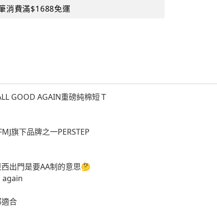
筆消費滿$1688免運
 ALL GOOD AGAIN重磅純棉短Ｔ
MJ旗下品牌之一PERSTEP
西出門是要AA制的意思🤔
 again
都適合