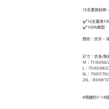
-
下身
16支重磅純棉
-
襯衫
✔️16支重磅1
✔️100%韓製
PERSTEP
-
短袖Ｔ
顏色：炭灰、
-
大學Ｔ
尺寸：衣長/胸
-
帽Ｔ
Ｍ：71/63/66/
-
外套
L：75/65/68/2
XL：79/67/70/
-
下身
2XL：83/69/72
PUNCHLINE
-
短袖Ｔ
#預購約7~1
-
帽Ｔ