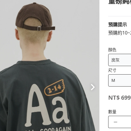
重磅純
預購提示
預購約10
顏色
尺寸
NT$
699
數量
－