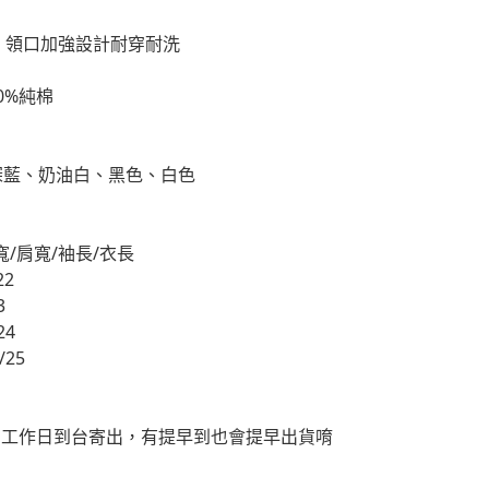
、領口加強設計耐穿耐洗
00%純棉
深藍、奶油白、黑色、白色
寬/肩寬/袖長/衣長
22
3
24
/25
4個工作日到台寄出，有提早到也會提早出貨唷