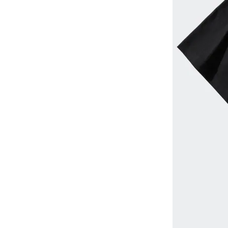
-
V2
-
其他
Wacky Willy (What it isn
t)
EZKATON
-
帽Ｔ
-
短袖T
-
外套
Ebbets Field(EBFD)
Fallett
VARZAR