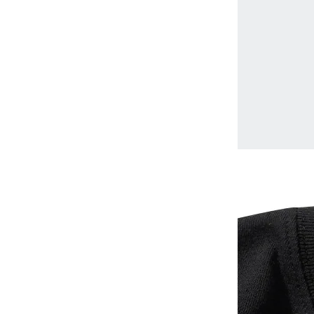
YESEYESEE
SPAO
NONENON
Mardi Mercredi
Lee
TOFFEE
TAW & TOE
TRAVEL
KIRSH
Code:graphy
LUVISTRUE
-
飾品