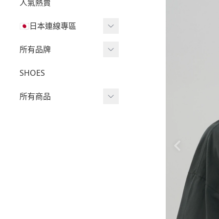
人氣熱賣
🇯🇵日本連線專區
三麗鷗現貨區任兩件免運
所有品牌
🔥
Wv Project
SHOES
三麗鷗
-
短袖Ｔ
所有商品
吉伊卡哇
-
外套
迪士尼
短袖T
-
大學Ｔ
魔法莓莓
針織單品
-
帽Ｔ
角落生物
帽T
-
針織上衣
monchhichi 蒙奇奇
大學T
-
燈芯絨系列
拉拉熊
長袖T
-
下身
其它
襯衫