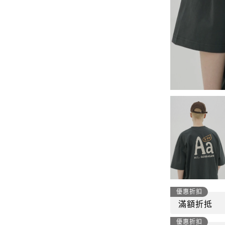
-
套裝
燈芯絨系列
-
襯衫
下身
-
帽子、圍巾
套裝
-
包包
外套
FP142
鞋子
-
短袖Ｔ
帽子、圍巾
-
外套
包包
-
帽Ｔ
飾品|配件
-
下身
TWN
優惠折扣
滿額折抵
-
短袖Ｔ
優惠折扣