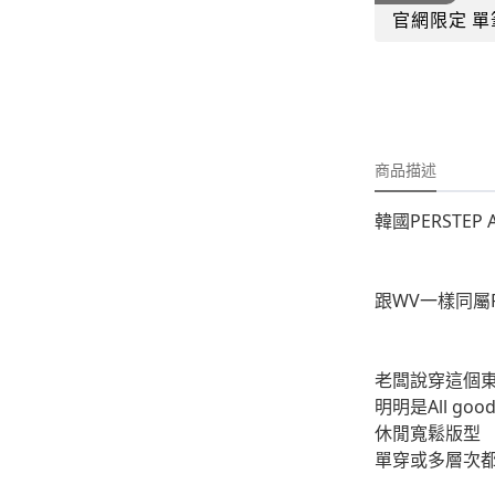
-
外套
官網限定 單
-
大學T
-
帽Ｔ
-
針織上衣
商品描述
-
襯衫
韓國PERSTEP
-
下身
-
套裝
跟WV一樣同屬F
JEMUT
-
短袖T
老闆說穿這個東
-
外套
明明是All good
休閒寬鬆版型
-
大學Ｔ
單穿或多層次
-
帽Ｔ