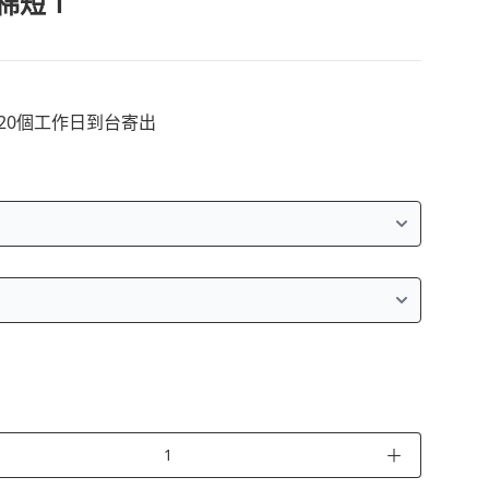
棉短Ｔ
~20個工作日到台寄出
＋