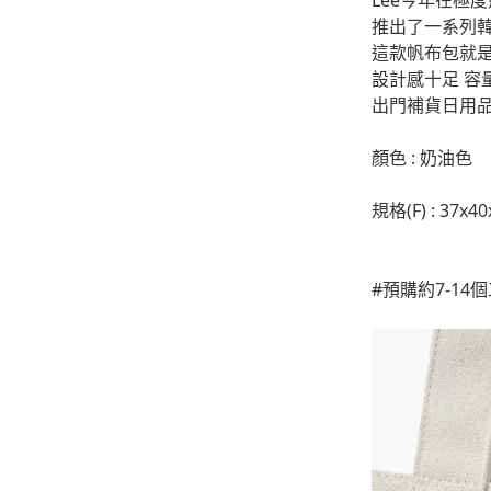
Lee今年在極
-
外套
推出了一系列
-
大學T
這款帆布包就是
設計感十足 容
-
帽Ｔ
出門補貨日用品
-
針織上衣
顏色 : 奶油色
-
襯衫
規格(F) : 37x40
-
下身
-
套裝
#預購約7-1
JEMUT
-
短袖T
-
外套
-
大學Ｔ
-
帽Ｔ