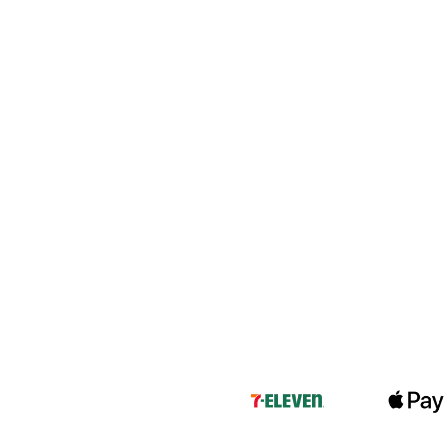
YESEYESEE
SPAO
NONENON
Mardi Mercredi
Lee
TOFFEE
TAW & TOE
TRAVEL
KIRSH
Code:graphy
LUVISTRUE
-
飾品