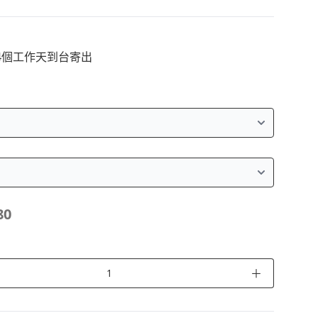
14個工作天到台寄出
80
＋