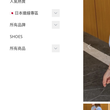
人氣熱賣
🇯🇵日本連線專區
三麗鷗現貨區任兩件免運
所有品牌
🔥
Wv Project
SHOES
三麗鷗
-
短袖Ｔ
所有商品
吉伊卡哇
-
外套
迪士尼
短袖T
-
大學Ｔ
魔法莓莓
針織單品
-
帽Ｔ
角落生物
帽T
-
針織上衣
monchhichi 蒙奇奇
大學T
-
燈芯絨系列
拉拉熊
長袖T
-
下身
其它
襯衫