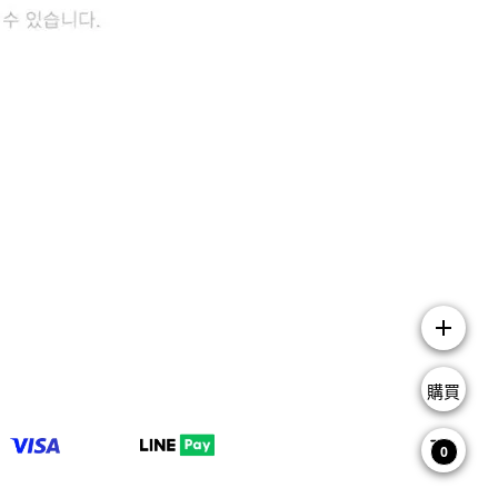
add
購買
0