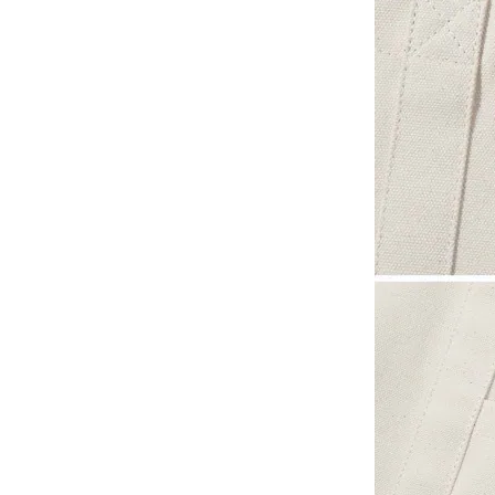
-
下身
-
襯衫
PERSTEP
-
短袖Ｔ
-
大學Ｔ
-
帽Ｔ
-
外套
-
下身
PUNCHLINE
-
短袖Ｔ
-
帽Ｔ