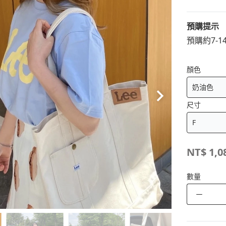
預購提示
預購約7-
顏色
尺寸
NT$
1,0
數量
－