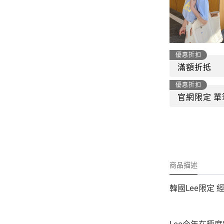
-
套裝
燈芯絨系列
-
襯衫
下身
-
帽子、圍巾
優惠折扣
套裝
-
包包
滿額折抵
外套
優惠折扣
FP142
鞋子
官網限定 單
-
短袖Ｔ
帽子、圍巾
-
外套
包包
-
帽Ｔ
飾品|配件
-
下身
商品描述
韓國Lee限定
TWN
-
短袖Ｔ