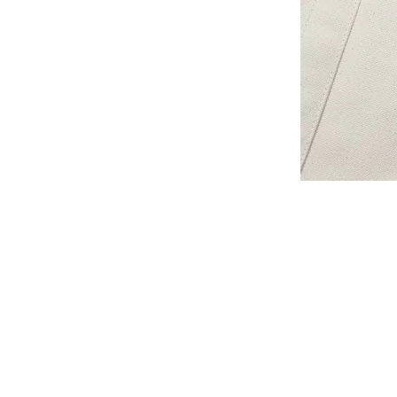
-
大學Ｔ
-
襯衫
-
外套
Avandress
-
上衣
-
下身
-
外套
-
襯衫
23.65
-
短袖Ｔ
-
MOZZI