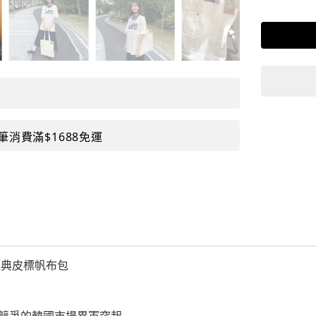
筆消費滿$1688免運
 經典皮標帆布包