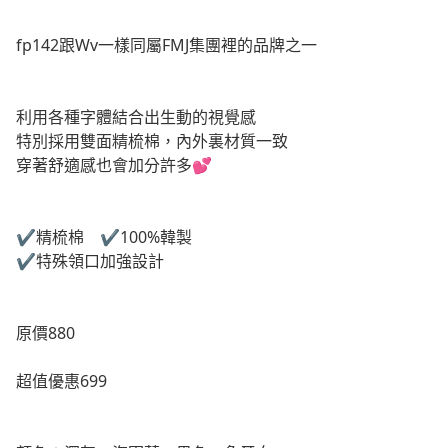
fp142跟Wv一樣同屬FMJ集團裡的品牌之一
利用各種字體結合出生動的視覺感
特別採用雙面精梳棉，內外裏材質一致
穿著舒適感也會加分許多💕
✔️精梳棉 ✔️100%韓製
✔️特殊領口加強設計
原價880
超值優惠699