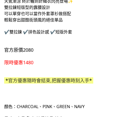
天氣漸涼 終於輪到針織衣
閃亮登場
✨
雙拉鍊短版型的露腰設計
可以單穿也可以當作外套罩衫做搭配
輕鬆穿出甜酷街頭風的絕佳單品
✔️雙拉鍊 ✔️拼色設計感 ✔️短版外套
官方原價2080
限時優惠1480
*
官方優惠隨時會結束,把握優惠時刻入手
*
顏色：CHARCOAL、PINK、GREEN、NAVY