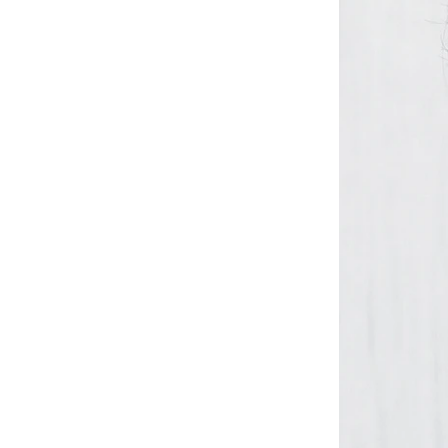
YESEYESEE
SPAO
NONENON
Mardi Mercredi
Lee
TOFFEE
TAW & TOE
TRAVEL
KIRSH
Code:graphy
LUVISTRUE
-
飾品