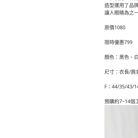
造型運用了品
-
下身
讓人眼睛為之一
-
襯衫
原價1080
PERSTEP
限時優惠799
-
短袖Ｔ
顏色：黑色、
-
大學Ｔ
-
帽Ｔ
尺寸：衣長/肩
-
外套
F：44/35/43/1
-
下身
預購約7~14
PUNCHLINE
-
短袖Ｔ
-
帽Ｔ