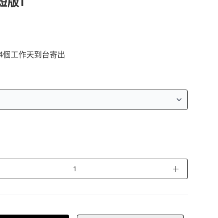
短版T
14個工作天到台寄出
＋