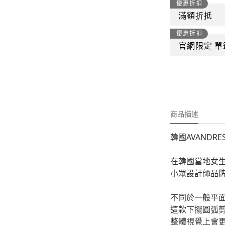
-
外套
優惠折扣
滿額折抵
-
大學T
優惠折扣
-
帽Ｔ
官網限定 單
-
針織上衣
-
襯衫
-
下身
商品描述
-
套裝
韓國AVANDR
JEMUT
-
短袖T
在韓國當地女
小眾設計師品牌A
-
外套
不同於一般平
-
大學Ｔ
這款下擺圓弧
-
帽Ｔ
整體視覺上會