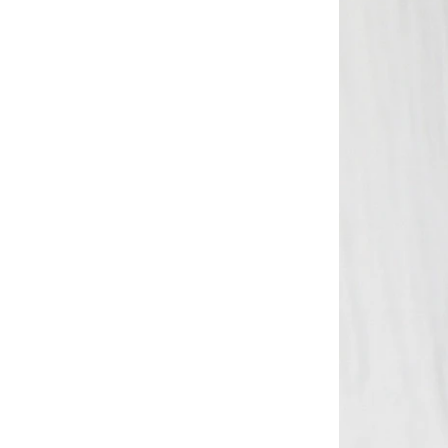
-
大學Ｔ
-
襯衫
-
外套
Avandress
-
上衣
-
下身
-
外套
-
襯衫
23.65
-
短袖Ｔ
-
MOZZI