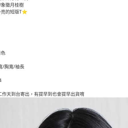
牌象徵月桂樹
亮的短版T⭐️
白色
寬/胸寬/袖長
4
個工作天到台寄出，有提早到也會提早出貨唷