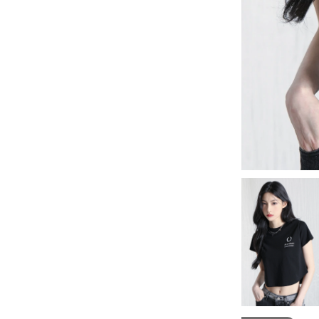
-
套裝
燈芯絨系列
-
襯衫
下身
-
帽子、圍巾
套裝
-
包包
外套
FP142
鞋子
-
短袖Ｔ
帽子、圍巾
-
外套
包包
-
帽Ｔ
飾品|配件
-
下身
TWN
-
短袖Ｔ