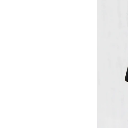
-
V2
-
其他
Wacky Willy (What it isn
t)
EZKATON
-
帽Ｔ
-
短袖T
-
外套
Ebbets Field(EBFD)
Fallett
VARZAR