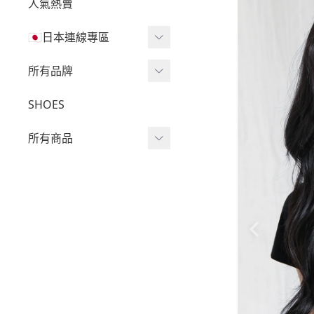
人氣熱賣
🇯🇵日本連線專區
三麗鷗現貨區任兩件免運
所有品牌
🔥
Wv Project
SHOES
三麗鷗
-
短袖Ｔ
所有商品
吉伊卡哇
-
外套
迪士尼
短袖T
-
大學Ｔ
魔法莓莓
針織單品
-
帽Ｔ
角落生物
帽T
-
針織上衣
monchhichi 蒙奇奇
大學T
-
燈芯絨系列
拉拉熊
長袖T
-
下身
其它
襯衫