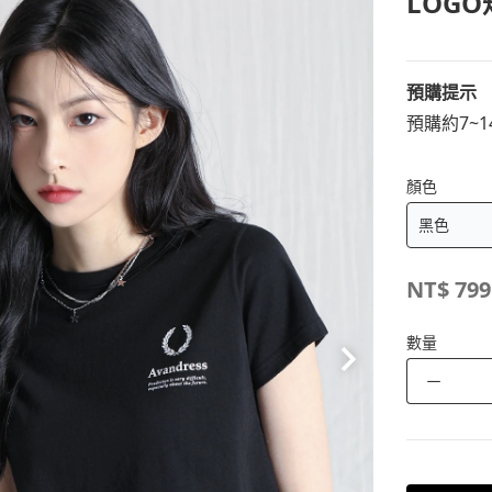
LOGO
預購提示
預購約7~
顏色
NT$
799
數量
－