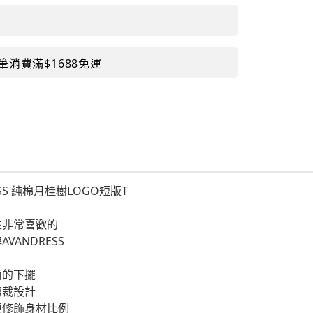
筆消費滿$1688免運
ESS 純棉月桂樹LOGO短版T
生非常喜歡的
VANDRESS
面的下擺
剪裁設計
更修飾身材比例