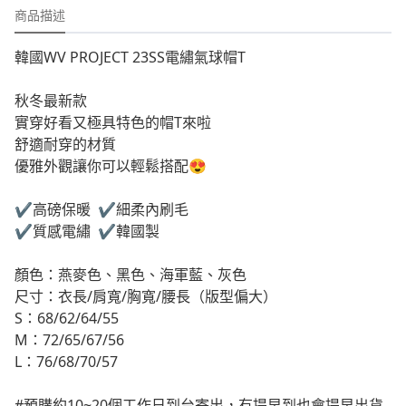
商品描述
韓國WV PROJECT 23SS電繡氣球帽T
秋冬最新款
實穿好看又極具特色的帽T來啦
舒適耐穿的材質
優雅外觀讓你可以輕鬆搭配😍
✔️高磅保暖 ✔️細柔內刷毛
✔️質感電繡 ✔️韓國製
顏色：燕麥色、黑色、海軍藍、灰色
尺寸：衣長/肩寬/胸寬/腰長（版型偏大）
S：68/62/64/55
M：72/65/67/56
L：76/68/70/57
#預購約10~20個工作日到台寄出，有提早到也會提早出貨