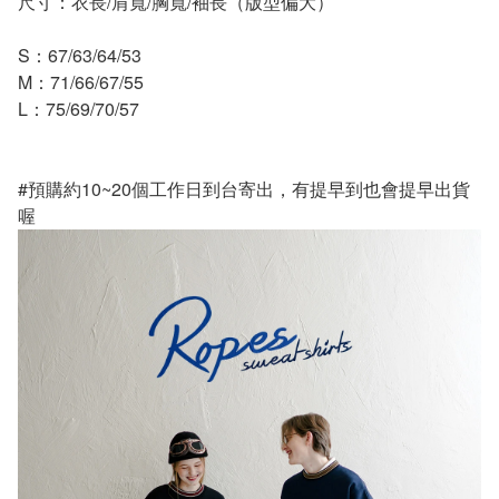
尺寸：衣長/肩寬/胸寬/袖長（版型偏大）
S：67/63/64/53
M：71/66/67/55
L：75/69/70/57
#預購約10~20個工作日到台寄出，有提早到也會提早出貨
喔