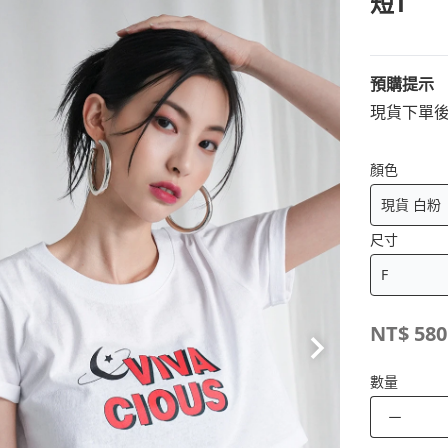
短T
預購提示
現貨下單後
顏色
尺寸
NT$
580
數量
－