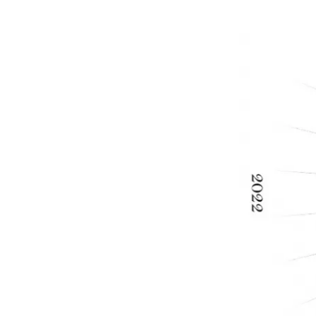
-
大學Ｔ
-
襯衫
-
外套
Avandress
-
上衣
-
下身
-
外套
-
襯衫
23.65
-
短袖Ｔ
-
MOZZI