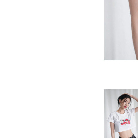
-
套裝
燈芯絨系列
-
襯衫
下身
-
帽子、圍巾
套裝
-
包包
外套
FP142
鞋子
-
短袖Ｔ
帽子、圍巾
-
外套
包包
-
帽Ｔ
飾品|配件
-
下身
TWN
-
短袖Ｔ