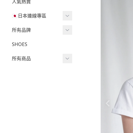
人氣熱賣
🇯🇵日本連線專區
三麗鷗現貨區任兩件免運
所有品牌
🔥
Wv Project
SHOES
三麗鷗
-
短袖Ｔ
所有商品
吉伊卡哇
-
外套
迪士尼
短袖T
-
大學Ｔ
魔法莓莓
針織單品
-
帽Ｔ
角落生物
帽T
-
針織上衣
monchhichi 蒙奇奇
大學T
-
燈芯絨系列
拉拉熊
長袖T
-
下身
其它
襯衫