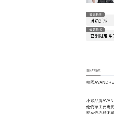
-
外套
-
大學T
優惠折扣
-
帽Ｔ
滿額折抵
優惠折扣
-
針織上衣
官網限定 單
-
襯衫
-
下身
-
套裝
商品描述
JEMUT
-
短袖T
韓國AVANDRE
-
外套
小眾品牌AVA
-
大學Ｔ
他們家主要走
-
帽Ｔ
辣妹們衣櫃不