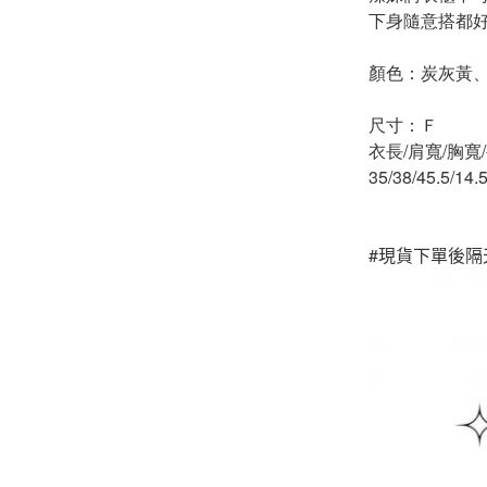
下身隨意搭都好
-
下身
顏色：炭灰黃
-
襯衫
尺寸：Ｆ
PERSTEP
衣長/肩寬/胸寬
-
短袖Ｔ
35/38/45.5/14.
-
大學Ｔ
-
帽Ｔ
#
現貨下單後隔
-
外套
-
下身
PUNCHLINE
-
短袖Ｔ
-
帽Ｔ