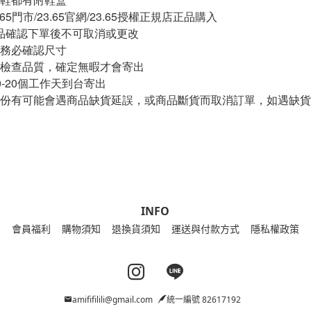
.65門市/23.65官網/23.65授權正規店正品購入
5商品確認下單後不可取消或更改
請務必確認尺寸
家檢查品質，確定無暇才會寄出
0-20個工作天到台寄出
部份有可能會遇商品缺貨延誤，或商品斷貨而取消訂單，如遇缺
INFO
會員福利
購物須知
退換貨須知
運送與付款方式
隱私權政策
Instagram page
Line page
amififilili@gmail.com
統一編號 82617192