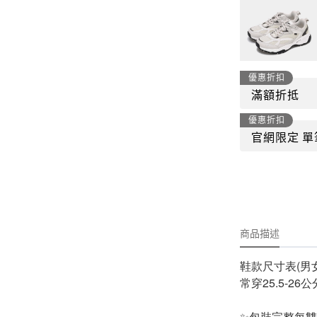
-
套裝
燈芯絨系列
-
襯衫
下身
-
帽子、圍巾
優惠折扣
套裝
-
包包
滿額折抵
外套
優惠折扣
FP142
鞋子
官網限定 單
-
短袖Ｔ
帽子、圍巾
-
外套
包包
-
帽Ｔ
飾品|配件
-
下身
商品描述
鞋款尺寸表(男
TWN
常穿25.5-26公
-
短袖Ｔ
✨
包裝完整每