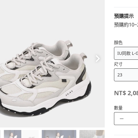
預購提示
預購約10
顏色
尺寸
NT$
2,0
數量
－