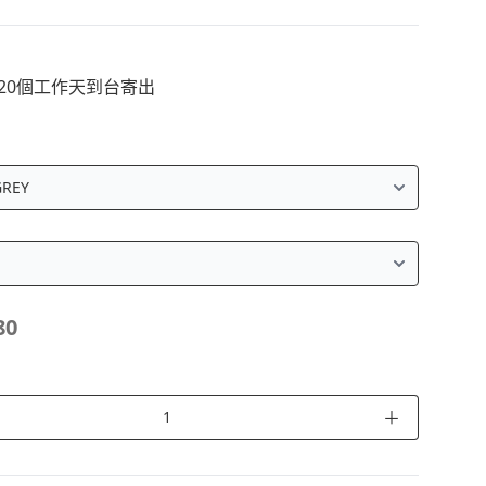
~20個工作天到台寄出
80
＋