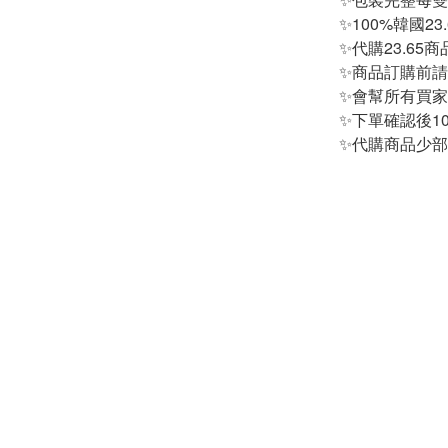
-
外套
✨100%韓國23
-
大學T
✨代購23.6
✨商品訂購前
-
帽Ｔ
✨會幫所有買
✨下單確認後1
-
針織上衣
✨代購商品少
-
襯衫
-
下身
-
套裝
JEMUT
-
短袖T
-
外套
-
大學Ｔ
-
帽Ｔ