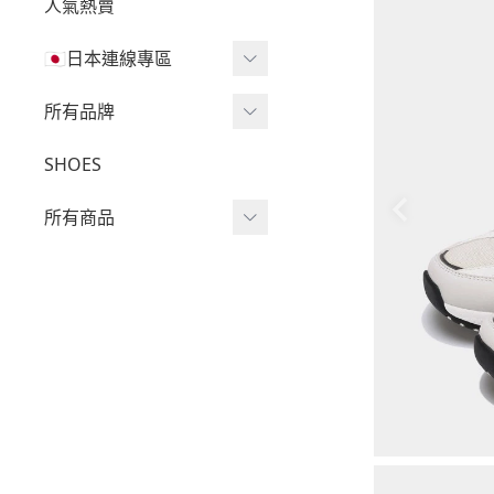
人氣熱賣
🇯🇵日本連線專區
三麗鷗現貨區任兩件免運
所有品牌
🔥
Wv Project
SHOES
三麗鷗
-
短袖Ｔ
所有商品
吉伊卡哇
-
外套
迪士尼
短袖T
-
大學Ｔ
魔法莓莓
針織單品
-
帽Ｔ
角落生物
帽T
-
針織上衣
monchhichi 蒙奇奇
大學T
-
燈芯絨系列
拉拉熊
長袖T
-
下身
其它
襯衫