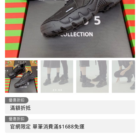
優惠折扣
滿額折抵
優惠折扣
官網限定 單筆消費滿$1688免運