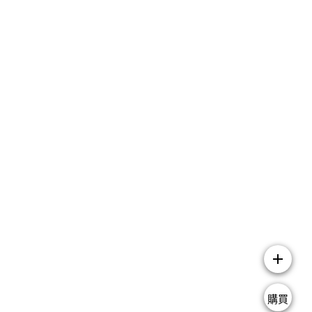
add
購買