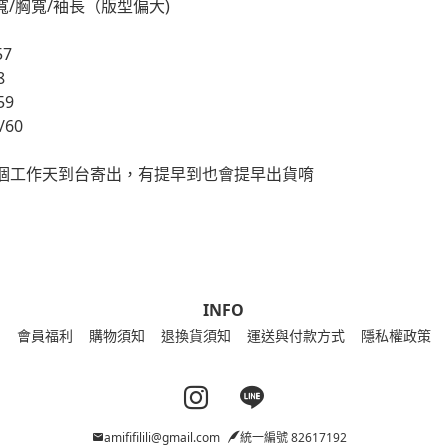
寬/胸寬/袖長（版型偏大)
57
8
59
/60
20個工作天到台寄出，有提早到也會提早出貨唷
INFO
會員福利
購物須知
退換貨須知
運送與付款方式
隱私權政策
Instagram page
Line page
amififilili@gmail.com
統一編號 82617192