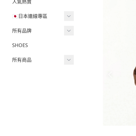
人氣熱賣
🇯🇵日本連線專區
三麗鷗現貨區任兩件免運
所有品牌
🔥
Wv Project
SHOES
三麗鷗
-
短袖Ｔ
所有商品
吉伊卡哇
-
外套
迪士尼
短袖T
-
大學Ｔ
魔法莓莓
針織單品
-
帽Ｔ
角落生物
帽T
-
針織上衣
monchhichi 蒙奇奇
大學T
-
燈芯絨系列
拉拉熊
長袖T
-
下身
其它
襯衫