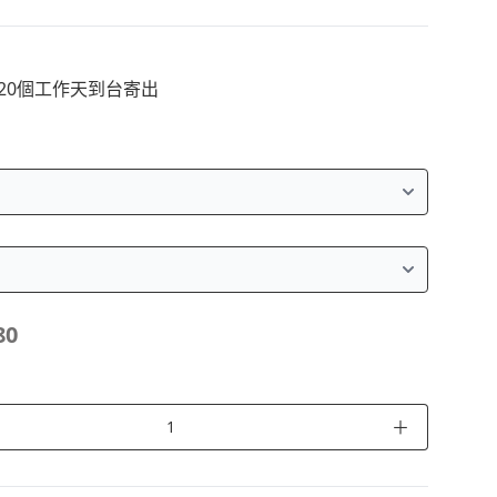
~20個工作天到台寄出
80
＋