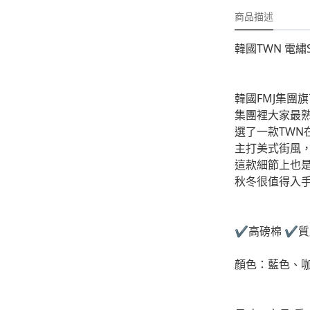
-
外套
商品描述
-
大學T
韓國TWN 電繡
-
帽Ｔ
-
針織上衣
韓國FMJ集團旗
-
襯衫
集團裡大家最熟悉
選了一款TWN
-
下身
主打美式街風
這款細節上也
-
套裝
秋冬很值得入手
JEMUT
-
短袖T
✔️高磅棉 ✔️
-
外套
顏色：藍色、
-
大學Ｔ
-
帽Ｔ