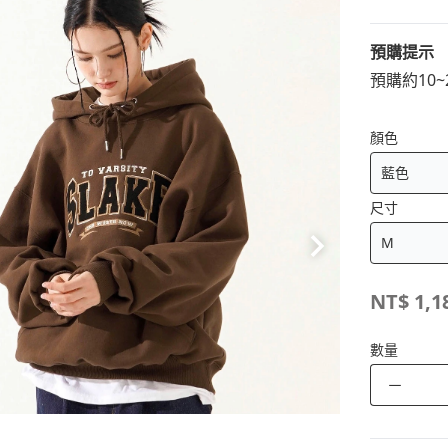
預購提示
預購約10
顏色
尺寸
NT$
1,1
數量
－