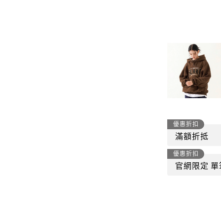
-
套裝
燈芯絨系列
-
襯衫
下身
-
帽子、圍巾
套裝
-
包包
外套
FP142
鞋子
-
短袖Ｔ
帽子、圍巾
-
外套
優惠折扣
包包
滿額折抵
-
帽Ｔ
飾品|配件
優惠折扣
-
下身
官網限定 單
TWN
-
短袖Ｔ