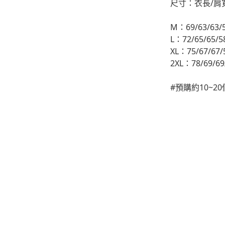
尺寸：衣長/肩
-
下身
M：69/63/63/
-
襯衫
L：72/65/65/5
XL：75/67/67/
PERSTEP
2XL：78/69/69
-
短袖Ｔ
#預購約10~
-
大學Ｔ
-
帽Ｔ
-
外套
-
下身
PUNCHLINE
-
短袖Ｔ
-
帽Ｔ