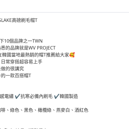
SLAKE高磅刷毛帽T
下10個品牌之一TWN
的品牌就是WV PROJECT
在韓國當地最熱銷的帽T推薦給大家🥰
，日常穿搭超容易上手
是做的很講究
的一款百搭帽T
質感電繡
✔️抗寒必備內刷毛 ✔️韓國製造
咖啡、綠色、黑色、橄欖綠、燕麥白、酒紅色