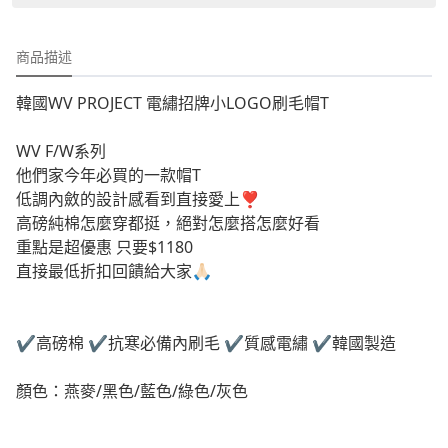
商品描述
韓國WV PROJECT 電繡招牌小LOGO刷毛帽T
WV F/W系列
他們家今年必買的一款帽T
低調內斂的設計感看到直接愛上❣️
高磅純棉怎麼穿都挺，絕對怎麼搭怎麼好看
重點是超優惠 只要$1180
直接最低折扣回饋給大家🙏🏻
✔️高磅棉 ✔️抗寒必備內刷毛
✔️質感電繡 ✔️韓國製造
顏色：燕麥/黑色/藍色/綠色/灰色