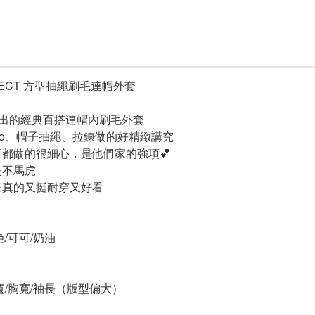
JECT 方型抽繩刷毛連帽外套
推出的經典百搭連帽內刷毛外套
go、帽子抽繩、拉鍊做的好精緻講究
都做的很細心，是他們家的強項💕
是不馬虎
來真的又挺耐穿又好看
/可可/奶油
寬/胸寬/袖長（版型偏大）