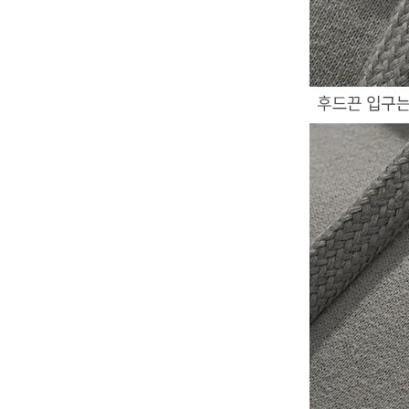
YESEYESEE
SPAO
NONENON
Mardi Mercredi
Lee
TOFFEE
TAW & TOE
TRAVEL
KIRSH
Code:graphy
LUVISTRUE
-
飾品