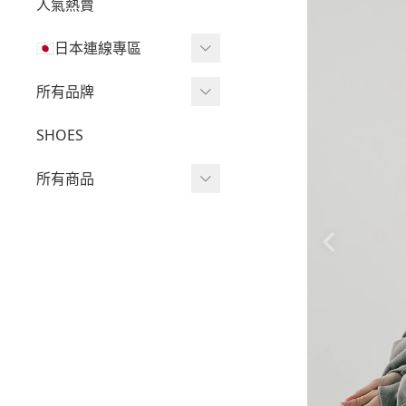
人氣熱賣
🇯🇵日本連線專區
三麗鷗現貨區任兩件免運
所有品牌
🔥
Wv Project
SHOES
三麗鷗
-
短袖Ｔ
所有商品
吉伊卡哇
-
外套
迪士尼
短袖T
-
大學Ｔ
魔法莓莓
針織單品
-
帽Ｔ
角落生物
帽T
-
針織上衣
monchhichi 蒙奇奇
大學T
-
燈芯絨系列
拉拉熊
長袖T
-
下身
其它
襯衫