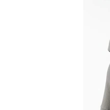
-
大學Ｔ
-
襯衫
-
外套
Avandress
-
上衣
-
下身
-
外套
-
襯衫
23.65
-
短袖Ｔ
-
MOZZI