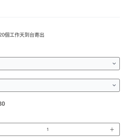
~20個工作天到台寄出
80
＋