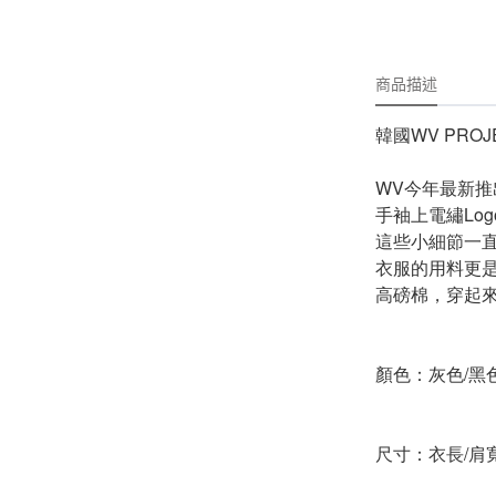
-
外套
-
大學T
商品描述
-
帽Ｔ
-
針織上衣
韓國WV PRO
-
襯衫
WV今年最新
手袖上電繡Lo
-
下身
這些小細節一直
-
套裝
衣服的用料更
高磅棉，穿起
JEMUT
-
短袖T
顏色：灰色/黑色
-
外套
-
大學Ｔ
尺寸：衣長/肩
-
帽Ｔ