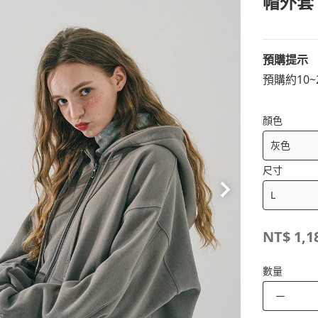
帽外套
預購提示
預購約10
顏色
尺寸
NT$
1,1
數量
－