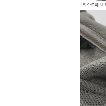
-
V2
-
其他
Wacky Willy (What it isn
t)
EZKATON
-
帽Ｔ
-
短袖T
-
外套
Ebbets Field(EBFD)
Fallett
VARZAR