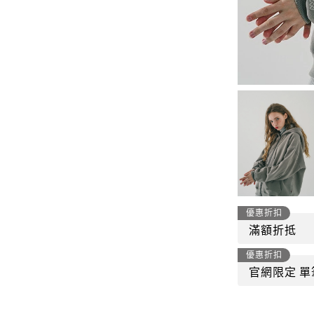
-
套裝
燈芯絨系列
-
襯衫
下身
-
帽子、圍巾
套裝
-
包包
外套
FP142
鞋子
-
短袖Ｔ
帽子、圍巾
-
外套
包包
-
帽Ｔ
優惠折扣
飾品|配件
滿額折抵
-
下身
優惠折扣
TWN
官網限定 單
-
短袖Ｔ