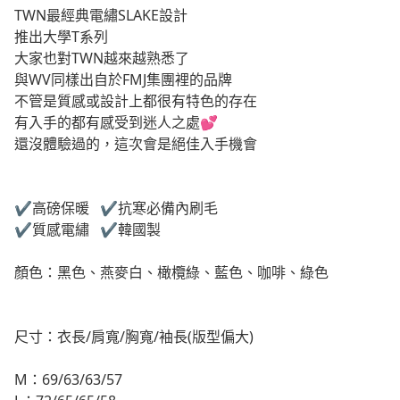
TWN最經典電繡SLAKE設計
推出大學T系列
大家也對TWN越來越熟悉了
與WV同樣出自於FMJ集團裡的品牌
不管是質感或設計上都很有特色的存在
有入手的都有感受到迷人之處💕
還沒體驗過的，這次會是絕佳入手機會
✔️高磅保暖 ✔️抗寒必備內刷毛
✔️質感電繡 ✔️韓國製
顏色：黑色、燕麥白、橄欖綠、藍色、咖啡、綠色
尺寸：衣長/肩寬/胸寬/袖長(版型偏大)
M：69/63/63/57