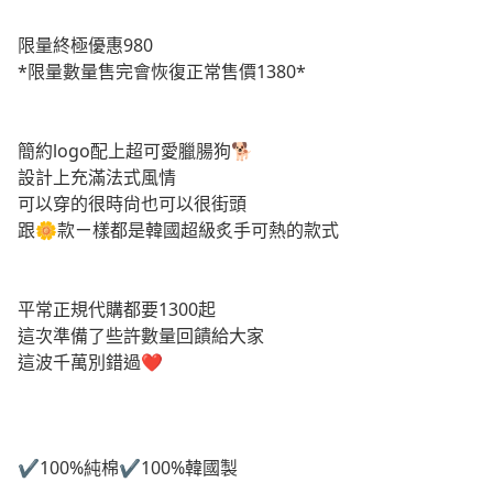
限量終極優惠980
*限量數量售完會恢復正常售價1380*
簡約logo配上超可愛臘腸狗🐕
設計上充滿法式風情
可以穿的很時尙也可以很街頭
跟🌼款ㄧ樣都是韓國超級炙手可熱的款式
平常正規代購都要1300起
這次準備了些許數量回饋給大家
這波千萬別錯過❤️
✔️100%純棉✔️100%韓國製