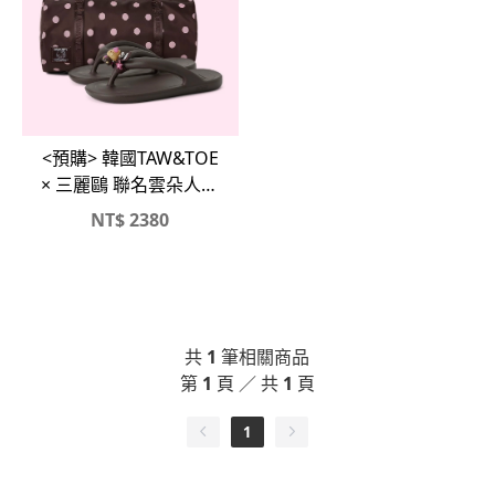
<預購> 韓國TAW&TOE
× 三麗鷗 聯名雲朵人字
拖☁️
NT$
2380
共
1
筆相關商品
第
1
頁 ／ 共
1
頁
1